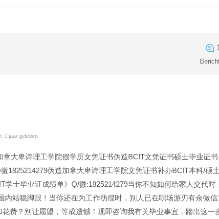
Berich
 1 jaar geleden
9精仿加拿大卑诗理工学院假学历文凭证书伪造BCIT文凭证书硕士毕业证
1825214279伪造加拿大卑诗理工学院文凭证书补办BCIT本科
《BCIT学士毕业证成绩单》Q/微:1825214279当你不知如何给家
人已在国内站稳脚跟！当你还在为工作彷徨时，别人已在职场游刃有余微信1
和花费？别让愿望，等成遗憾！现即咨询我有关毕业事宜，踏出这一