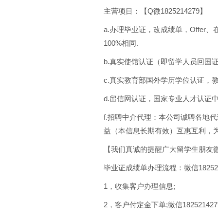
主营项目：【Q微1825214279】
a.办理毕业证，改成绩单，Offe
100%相同.
b.真实使馆认证（即留学人员回国
c.真实教育部国外学历学位认证，教育
d.留信网认证，国家专业人才认证中心
f.招聘中介代理：本公司诚聘各地
益（本信息长期有效）互惠互利，为广
【我们真诚的提醒广大留学生朋友微信1
毕业证成绩单办理流程：微信182521
1，收集客户办理信息;
2，客户付定金下单;微信182521427