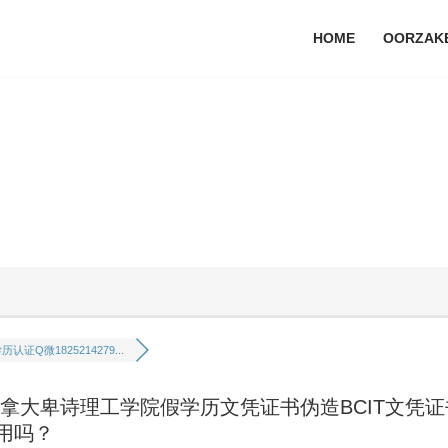
HOME
OORZAK
认证Q微1825214279...
精仿加拿大卑诗理工学院假学历文凭证书伪造BCIT文凭
用吗？