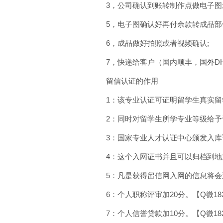
3，公司确认到账转制作点做电子图
5，电子图确认好再付余款转成品部
6，成品做好拍照或者视频确认;
7，快递给客户（国内顺丰，国外DHL）
留信认证的作用
1：该专业认证可证明留学生真实留学身
2：同时对留学生所学专业等级给予
3：国家专业人才认证中心颁发入库证书
4：这个入网证书并且可以归档到地
5：凡是获得留信网入网的信息将会
6：个人职称评审加20分。【Q微1825
7：个人信誉贷款加10分。【Q微1825