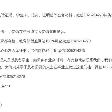
r、在读证明、学生卡、信封、证明信等全套材料，微信182521427
证明），使馆存档可通过大使馆查询确认.
部存档，教育部留服网站100%可查.微信1825214279
颁发入库证书，留信网存档可查.微信1825214279
代理人员以及留学生，如果你有业余时间，有兴趣就请联系我们，我
大海内外学子及有需要的人士在事业上跨过这道门槛！微信182521
825214279
4279
9