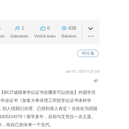
1
1
0
636
ten
Gebruikers
Vind-ik-leuks
Bekeken
RSS
apr 07, 2025 4:25 am
书【BCIT成绩单学位证书在哪里可以伪造】外国学历
/硕士毕业证书《加拿大卑诗理工学院学位证书本科学
人交代时，别人找我们办理、已得到亲人肯定！当你在为回国
825214279！留学多年，后却与文凭仅一步之遥。
步，给自己的未来一个交代。